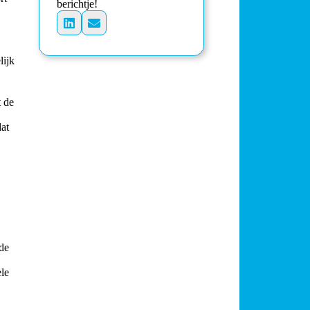
berichtje!
lijk
t de
dat
 de
ele