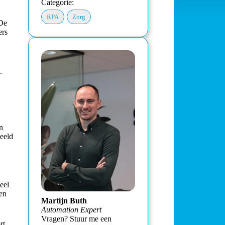
Categorie:
RPA
Zorg
 De
ers
.
n
eeld
eel
den
Martijn Buth
Automation Expert
Vragen? Stuur me een
rt