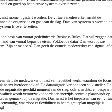
a snel en goed op het nieuwe systeem over te zetten.
ewenst moment gestart worden. De virtuele medewerker maakt de
nnen de organisatie en gaat aan de slag. Data van systeem A wordt tijde
ysteem B over te zetten.
t op basis van vooraf gedefinieerde Business Rules. Dat wil zeggen da
e hand van vooraf bepaalde eisen. Voldoet de data? Dan wordt deze
em. Zijn er manco’s? Dan geeft de virtuele medewerker een signaal af 
n virtuele medewerker ontlast van repetitief werk, waardoor de focus
ruk neemt hierdoor ook af. De datamigratie verloopt een stuk sneller. De
e organisatie geschikt moment aan de slag, ook ’s nachts, en bespaart
kwaliteit wordt veroorzaakt doordat er enerzijds controle plaatsvindt op
rden gemaakt bij de migratie. Daarnaast is het toepassen van een virtu
envoudig, waardoor er flexibiliteit in het migratieplan mogelijk is.
ag!